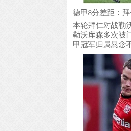
德甲8分差距：
本轮拜仁对战勒
勒沃库森多次被
甲冠军归属悬念