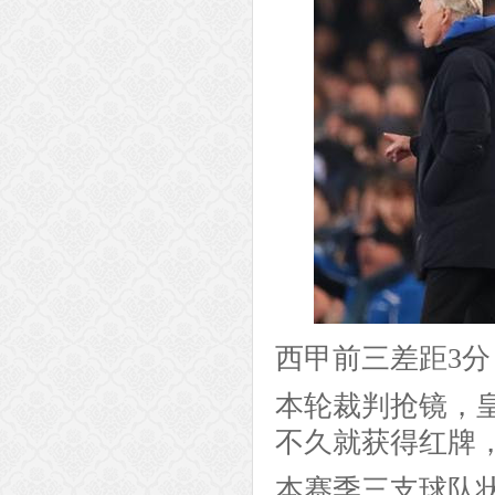
西甲前三差距3
本轮裁判抢镜，
不久就获得红牌
本赛季三支球队