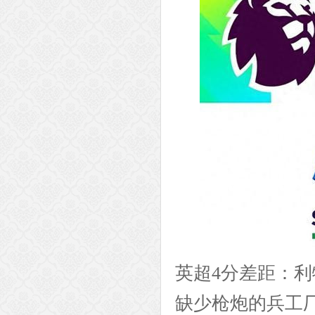
英超4分差距：
缺少枪炮的兵工