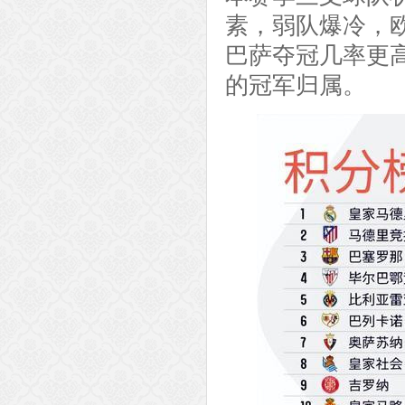
素，弱队爆冷，
巴萨夺冠几率更高
的冠军归属。