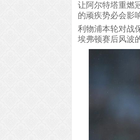
让阿尔特塔重燃
的顽疾势必会影
利物浦本轮对战
埃弗顿赛后风波