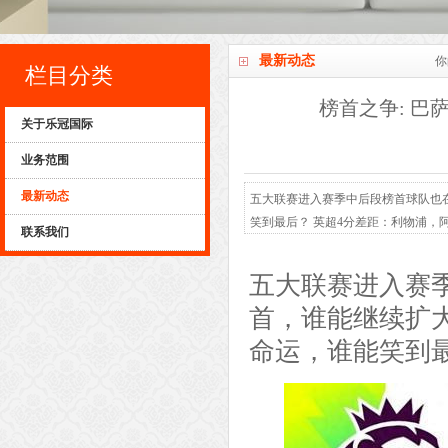
最新动态
你
栏目分类
榜首之争: 巴
关于乐冠国际
业务范围
最新动态
五大联赛进入赛季中后段榜首球队也
笑到最后？ 英超4分差距：利物浦，
联系我们
想，只是随着赛事的延伸缺少中锋球
何避免埃弗顿赛后风波的影响才是红军最
五大联赛进入赛
10号：...
首，谁能继续扩
命运，谁能笑到