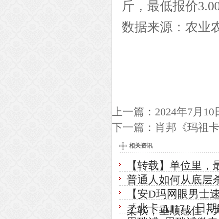
斤，最低报价3.0
数据来源：农业
上一篇：
2024年7
下一篇：
肖邦《玛祖卡舞
相关资讯
【转载】单位里，
普通人如何从底层
【安D玛网眼男士速
「北卡 AJ17」
柔软，垂顺感佳，